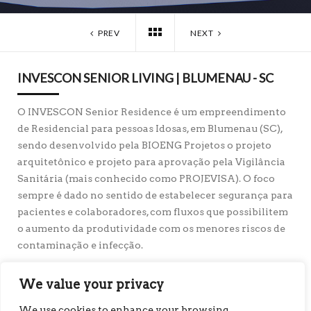
PREV
NEXT
INVESCON SENIOR LIVING | BLUMENAU - SC
O INVESCON Senior Residence é um empreendimento
de Residencial para pessoas Idosas, em Blumenau (SC),
sendo desenvolvido pela BIOENG Projetos o projeto
arquitetônico e projeto para aprovação pela Vigilância
Sanitária (mais conhecido como PROJEVISA). O foco
sempre é dado no sentido de estabelecer segurança para
pacientes e colaboradores, com fluxos que possibilitem
o aumento da produtividade com os menores riscos de
contaminação e infecção.
Cliente:
INVESCON
Município:
Blumenau, SC – Brasil
We value your privacy
Área Aproximada (m²):
10.000
Conceito / Histórico:
Residencial para Pessoas Idosas –
We use cookies to enhance your browsing