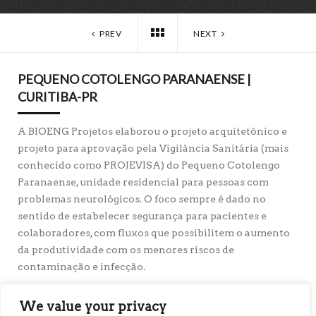
PREV
NEXT
PEQUENO COTOLENGO PARANAENSE |
CURITIBA-PR
A BIOENG Projetos elaborou o projeto arquitetônico e
projeto para aprovação pela Vigilância Sanitária (mais
conhecido como PROJEVISA) do Pequeno Cotolengo
Paranaense, unidade residencial para pessoas com
problemas neurológicos. O foco sempre é dado no
sentido de estabelecer segurança para pacientes e
colaboradores, com fluxos que possibilitem o aumento
da produtividade com os menores riscos de
contaminação e infecção.
Cliente:
Pequeno Cotolengo Paranaense
Município:
Curitiba, PR – Brasil
We value your privacy