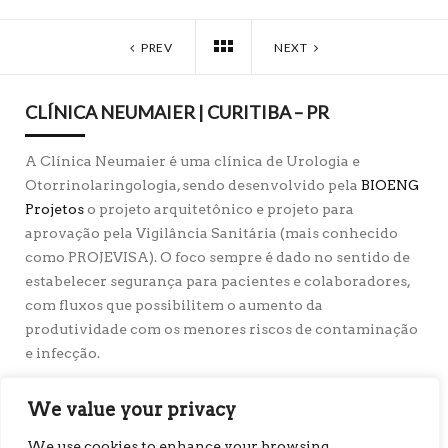
PREV
NEXT
CLÍNICA NEUMAIER | CURITIBA – PR
A Clínica Neumaier é uma clínica de Urologia e
Otorrinolaringologia, sendo desenvolvido pela
BIOENG
Projetos
o projeto arquitetônico e projeto para
aprovação pela Vigilância Sanitária (mais conhecido
como PROJEVISA). O foco sempre é dado no sentido de
estabelecer segurança para pacientes e colaboradores,
com fluxos que possibilitem o aumento da
produtividade com os menores riscos de contaminação
e infecção.
Cliente:
Neumaier (Urologia e Otorrinolaringologia)
Município:
Curitiba, PR – Brasil
We value your privacy
Área Aproximada (m²):
90
Conceito / Histórico:
Clínica de Urologia e
We use cookies to enhance your browsing