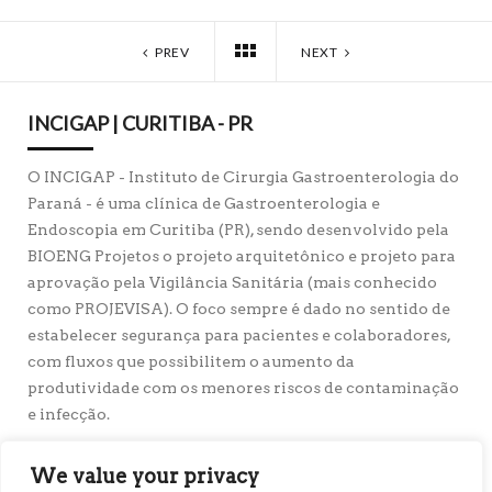
PREV
NEXT
INCIGAP | CURITIBA - PR
O INCIGAP - Instituto de Cirurgia Gastroenterologia do
Paraná - é uma clínica de Gastroenterologia e
Endoscopia em Curitiba (PR), sendo desenvolvido pela
BIOENG Projetos o projeto arquitetônico e projeto para
aprovação pela Vigilância Sanitária (mais conhecido
como PROJEVISA). O foco sempre é dado no sentido de
estabelecer segurança para pacientes e colaboradores,
com fluxos que possibilitem o aumento da
produtividade com os menores riscos de contaminação
e infecção.
Cliente:
INCIGAP
Município:
Curitiba, PR – Brasil
We value your privacy