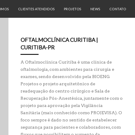
PREV
NEXT
OMOS
CLIENTES ATENDIDOS
PROJETOS
NEWS
CONTATO
OFTALMOCLÍNICA CURITIBA |
CURITIBA-PR
A Oftalmoclínica Curitiba é uma clínica de
oftalmologia, com ambientes para cirurgia e
exames, sendo desenvolvido pela BIOENG
Projetos o projeto arquitetônico de
readequação do centro cirúrgico e Sala de
Recuperação Pós-Anestésica, juntamente com o
projeto para aprovação pela Vigilância
Sanitária (mais conhecido como PROJEVISA). O
foco sempre é dado no sentido de estabelecer
segurança para pacientes e colaboradores, com
fluxos que possibilitem o aumento da