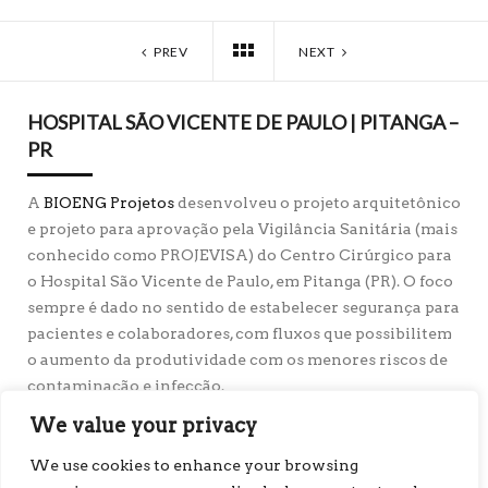
PREV
NEXT
HOSPITAL SÃO VICENTE DE PAULO | PITANGA –
PR
A
BIOENG Projetos
desenvolveu o projeto arquitetônico
e projeto para aprovação pela Vigilância Sanitária (mais
conhecido como PROJEVISA) do Centro Cirúrgico para
o Hospital São Vicente de Paulo, em Pitanga (PR). O foco
sempre é dado no sentido de estabelecer segurança para
pacientes e colaboradores, com fluxos que possibilitem
o aumento da produtividade com os menores riscos de
contaminação e infecção.
Cliente:
Hospital São Vicente de Paulo
We value your privacy
Município:
Pitanga, PR – Brasil
Área Aproximada (m²):
--
We use cookies to enhance your browsing
Conceito / Histórico:
Centro Cirúrgico