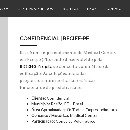
PREV
NEXT
OMOS
CLIENTES ATENDIDOS
PROJETOS
NEWS
CONTATO
CONFIDENCIAL | RECIFE-PE
Esse é um empreendimento de Medical Center,
em Recipe (PE), sendo desenvolvido pela
BIOENG Projetos
o conceito volumétrico da
edificação. As soluções adotadas
proporcionaram melhorias estéticas,
funcionais e de produtividade.
Cliente:
Confidencial
Município:
Recife, PE – Brasil
Área Aproximada (m²):
Todo o Empreendimento
Conceito / Histórico:
Medical Center
Participação:
Conceito Volumétrico