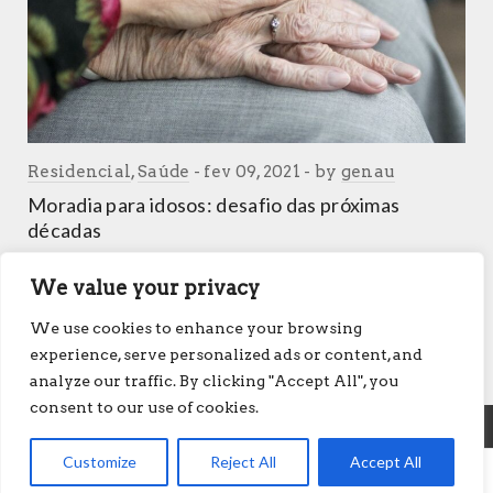
Residencial
,
Saúde
fev 09, 2021
by
genau
Moradia para idosos: desafio das próximas
décadas
Em função de minha Tese de Doutorado em Orlando, FL, e dos
projetos que desenvolvo no Brasil, tenho recebido inúmeras
We value your privacy
consultas sobre o tema de…
We use cookies to enhance your browsing
READ MORE
experience, serve personalized ads or content, and
analyze our traffic. By clicking "Accept All", you
consent to our use of cookies.
Customize
Reject All
Accept All